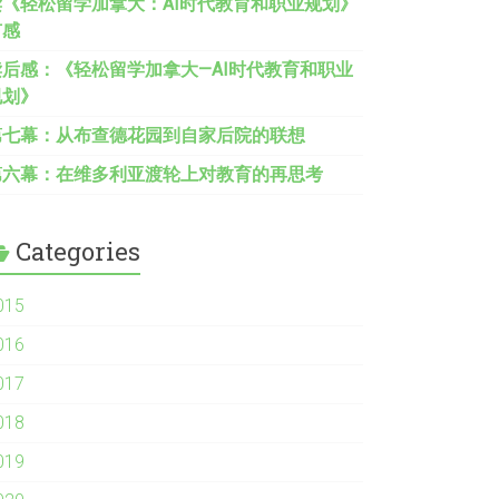
读《轻松留学加拿大：AI时代教育和职业规划》
有感
读后感：《轻松留学加拿大—AI时代教育和职业
规划》
第
七幕
：从布查德花园到自家后院的联想
第六幕：在维多利亚渡轮上对教育的
再
思考
Categories
015
016
017
018
019