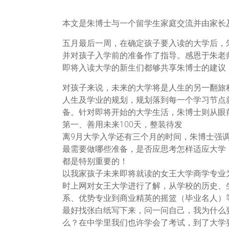
本文是朱博士与一个留学生家庭交流并由家长
五月最后一周，在确定孩子要入读的大学后，
并对孩子入学前的准备作了指导。感恩于朱老
即将入读大学的新生们都够共享朱博士的建议
对孩子来说，未来的大学将是人生的另一翻旅
人生及学业的规划，规划落到每一个学习节点
备。针对即将开始的大学生活，朱博士则从眼
第一、善用未来100天，整装待发
离9月大学入学还有三个月的时间，朱博士强调
最需要做哪些准备，是否应思考怎样适应大学
都是特别重要的！
以我家孩子未来即将就读的女王大学商学专业
时上网对女王大学进行了解，从学校的历史、
系、优势专业到商业精英的摇篮（毕业名人）等
最好找张白纸写下来，问一问自己，我为什么
么？在中学里我们也许学会了考试，到了大学