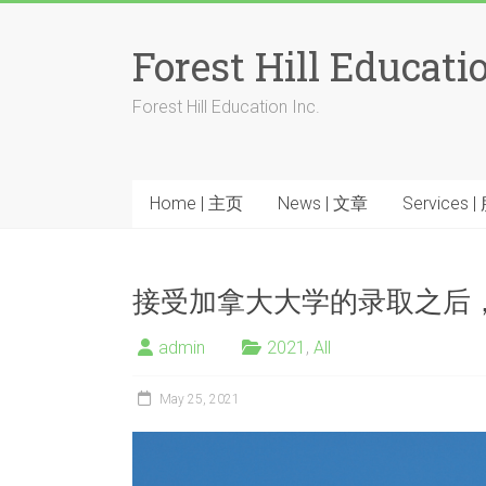
Skip
to
Forest Hill Educatio
content
Forest Hill Education Inc.
Home | 主页
News | 文章
Services 
接受加拿大大学的录取之后
admin
2021
,
All
May 25, 2021