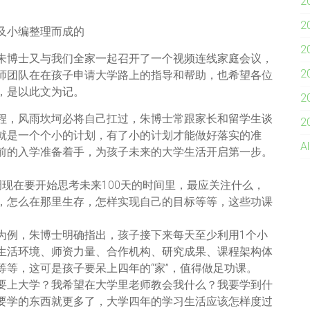
2
2
及小编整理而成的
2
朱博士又与我们全家一起召开了一个视频连线家庭会议，
2
师团队在在孩子申请大学路上的指导和帮助，也希望各位
，是以此文为记。
2
程，风雨坎坷必将自己扛过，朱博士常跟家长和留学生谈
2
就是一个个小的计划，有了小的计划才能做好落实的准
Al
前的入学准备着手，为孩子未来的大学生活开启第一步。
现在要开始思考未来100天的时间里，最应关注什么，
，怎么在那里生存，怎样实现自己的目标等等，这些功课
为例，朱博士明确指出，孩子接下来每天至少利用1个小
生活环境、师资力量、合作机构、研究成果、课程架构体
等，这可是孩子要呆上四年的“家”，值得做足功课。
要上大学？我希望在大学里老师教会我什么？我要学到什
要学的东西就更多了，大学四年的学习生活应该怎样度过