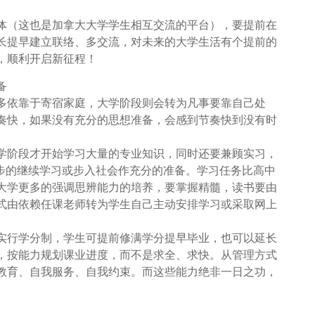
体（这也是加拿大大学学生相互交流的平台），要提前在
长提早建立联络、多交流，对未来的大学生活有个提前的
，顺利开启新征程！
备
多依靠于寄宿家庭，大学阶段则会转为凡事要靠自己处
奏快，如果没有充分的思想准备，会感到节奏快到没有时
学阶段才开始学习大量的专业知识，同时还要兼顾实习，
一步的继续学习或步入社会作充分的准备。学习任务比高中
大学更多的强调思辨能力的培养，要掌握精髓，读书要由
式由依赖任课老师转为学生自己主动安排学习或采取网上
实行学分制，学生可提前修满学分提早毕业，也可以延长
，按能力规划课业进度，而不是求全、求快。从管理方式
教育、自我服务、自我约束。而这些能力绝非一日之功，