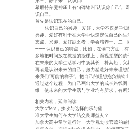
第三、静下来，认识自己
希腊特尔斐神庙上有句碑铭叫“认识你自己”。
识自己。
首先是认识现在的自己。
——–认识自己的兴趣、爱好，大学不仅是学
兴趣、爱好有利于在大学中快速定位自己的生
支点。兴趣、爱好缺乏者，学会培养一、二，
——– 认识自己的特点，比如，在读书方面，
多地把时间放在教授的授课上，而视觉型的孩
在未来的大学生活学习中扬其长，补其短，兴
再者是认识未来的自己，努力塑造好未来理想
来我们“可能的样子”。把自己的理想抱负描绘
通过这个过程，为自己画出大学的成长路线图
维，使未来的大学生活与学业均有所求，有所
相关内容，延伸阅读:
大学offers，接收与选择的乐与痛
准大学生如何在大学结交良师益友？
加拿大高中留学进行时—-大学规划收官篇的感