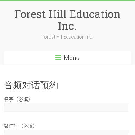
Skip
to
Forest Hill Education
content
Inc.
Forest Hill Education Inc.
Menu
音频对话预约
名字（必填）
微信号（必填）